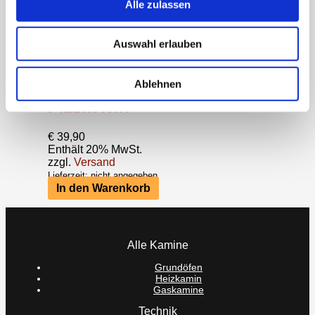
Alle zulassen
Auswahl erlauben
Ablehnen
Pizzastein
€
39,90
Enthält 20% MwSt.
zzgl.
Versand
Lieferzeit: nicht angegeben
In den Warenkorb
Alle Kamine
Grundöfen
Heizkamin
Gaskamine
Technik