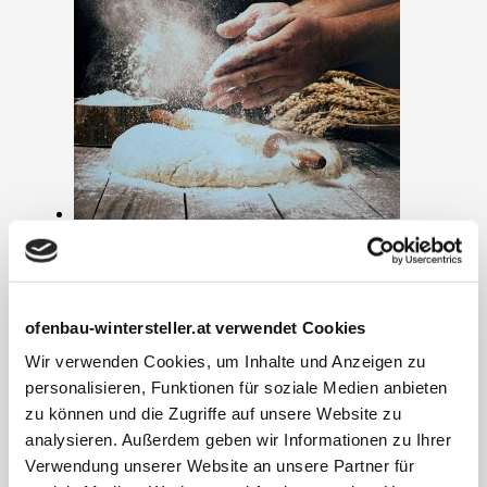
Grundofenrezepte
€
14,90
Enthält 20% MwSt.
ofenbau-wintersteller.at verwendet Cookies
zzgl.
Versand
Wir verwenden Cookies, um Inhalte und Anzeigen zu
Lieferzeit: nicht angegeben
In den Warenkorb
personalisieren, Funktionen für soziale Medien anbieten
zu können und die Zugriffe auf unsere Website zu
analysieren. Außerdem geben wir Informationen zu Ihrer
Verwendung unserer Website an unsere Partner für